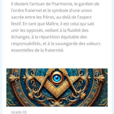
Il devient l’artisan de l’harmonie, le gardien de
l’ordre fraternel et le symbole d’une union
sacrée entre les frères, au-delà de l’aspect
festif. En tant que Maître, il est celui qui sait
unir les opposés, veillant à la fluidité des
échanges, à la répartition équitable des
responsabilités, et à la sauvegarde des valeurs
essentielles de la fraternité.
Grade 03