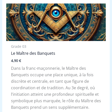
Grade 03
Le Maître des Banquets
4,90
€
Dans la franc-maçonnerie, le Maître des
Banquets occupe une place unique, à la fois
discrète et centrale, en tant que figure de
coordination et de tradition. Au 3e degré, où
l’initiation atteint une profondeur spirituelle et
symbolique plus marquée, le rôle du Maître des
Banquets prend un sens supplémentaire.