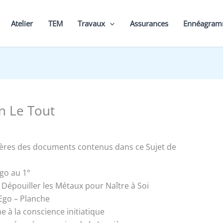
Atelier
TEM
Travaux
Assurances
Ennéagra
n Le Tout
ières des documents contenus dans ce Sujet de
Ego au 1°
 Dépouiller les Métaux pour Naître à Soi
’Ego – Planche
e à la conscience initiatique