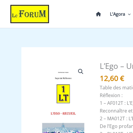
Aller
au
L’Agora
contenu
L’Ego – U
quantité
de
12,60
€
L’Ego
Table des mat
-
Réflexion :
Un
1 – AF012T : L’
Le
Reconnaître et
Tout
2 – MA012T : L
De l’Ego profan