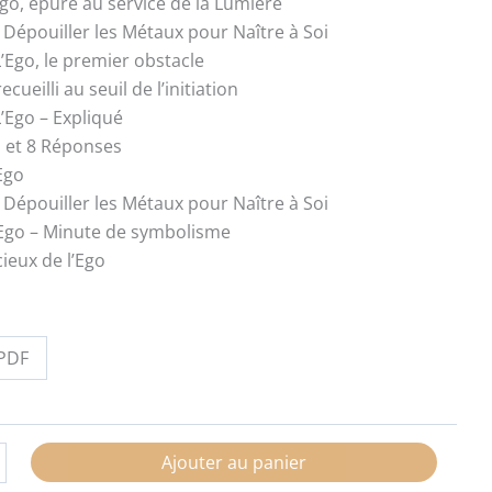
Ego, épuré au service de la Lumière
 Dépouiller les Métaux pour Naître à Soi
L’Ego, le premier obstacle
cueilli au seuil de l’initiation
L’Ego – Expliqué
 et 8 Réponses
Ego
 Dépouiller les Métaux pour Naître à Soi
’Ego – Minute de symbolisme
cieux de l’Ego
PDF
Ajouter au panier