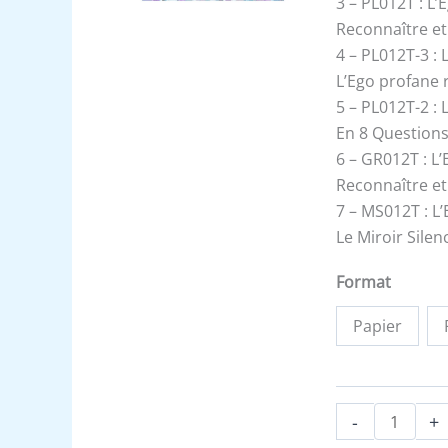
3 – PL012T : L’
Reconnaître et
4 – PL012T-3 : 
L’Ego profane re
5 – PL012T-2 : 
En 8 Questions
6 – GR012T : L’
Reconnaître et
7 – MS012T : L
Le Miroir Silen
Format
Papier
-
+