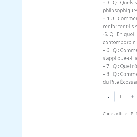
l'autre
– 3 . Q : Quel
-
philosophiques
Expliqué
– 4 Q : Commen
renforcent-ils
-5. Q : En quoi
contemporain 
– 6 . Q : Comm
s’applique-t-il
– 7 . Q : Quel 
– 8 . Q : Comme
du Rite Écossa
-
+
Code article :
PL