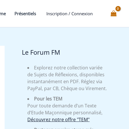
d'un
main
mme
Présentiels
Inscription / Connexion
et
la
truelle
dans
l'autre
Le Forum FM
-
Expliqué
Explorez notre collection variée
de Sujets de Réflexions, disponibles
instantanément en PDF. Réglez via
PayPal, par CB, Chèque ou Virement.
Pour les TEM
Pour toute demande d’un Texte
d’Etude Maçonnique personnalisé,
Découvrez notre offre "TEM"