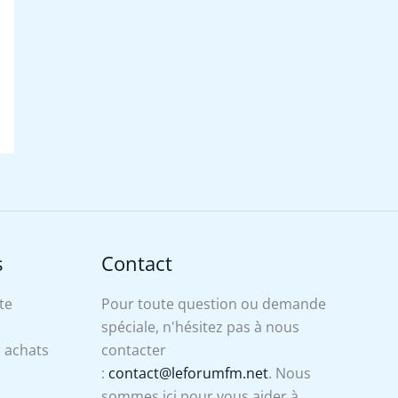
s
Contact
te
Pour toute question ou demande
spéciale, n'hésitez pas à nous
s achats
contacter
:
contact@leforumfm.net
. Nous
sommes ici pour vous aider à