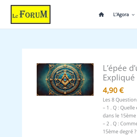
Aller
au
L’Agora
contenu
L’épée d’
quantité
de
Expliqué
L'épée
4,90
€
d'un
main
Les 8 Question
et
– 1 . Q : Quelle
la
dans le 15ème
truelle
– 2 . Q : Comme
dans
15ème degré ?