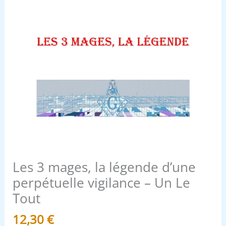
Un
Le
Tout
Les 3 mages, la légende d’une
perpétuelle vigilance – Un Le
Tout
12,30
€