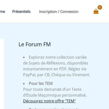
Clés
du
mme
Présentiels
Inscription / Connexion
12°
Grand
Maitre
Architecte
Le Forum FM
Explorez notre collection variée
de Sujets de Réflexions, disponibles
instantanément en PDF. Réglez via
PayPal, par CB, Chèque ou Virement.
Pour les TEM
Pour toute demande d’un Texte
d’Etude Maçonnique personnalisé,
Découvrez notre offre "TEM"