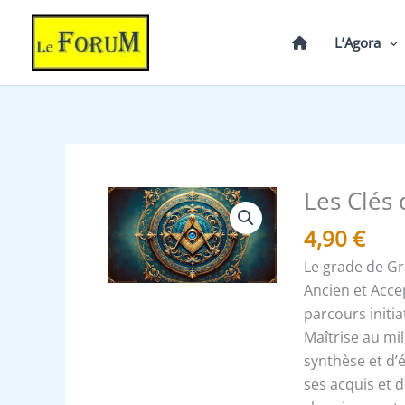
Aller
au
L’Agora
contenu
Les Clés 
quantité
de
4,90
€
Les
Le grade de Gr
Clés
Ancien et Acce
du
parcours initi
12°
Maîtrise au mi
Grand
synthèse et d’é
Maitre
ses acquis et 
Architecte