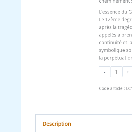
cheminement sp
L’essence du G
Le 12ème degr
après la tragé
appelés à prend
continuité et 
symbolique sou
la perpétuation
-
+
Code article :
LC
Description