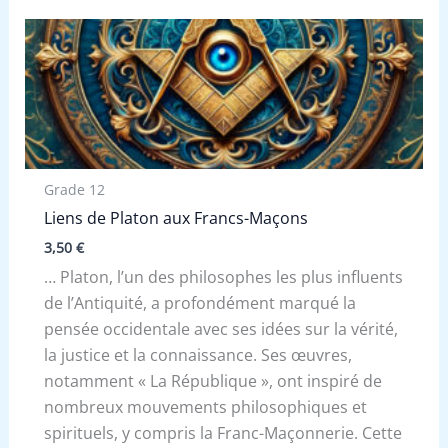
Grade 12
Liens de Platon aux Francs-Maçons
3,50
€
… Platon, l’un des philosophes les plus influents
de l’Antiquité, a profondément marqué la
pensée occidentale avec ses idées sur la vérité,
la justice et la connaissance. Ses œuvres,
notamment « La République », ont inspiré de
nombreux mouvements philosophiques et
spirituels, y compris la Franc-Maçonnerie. Cette