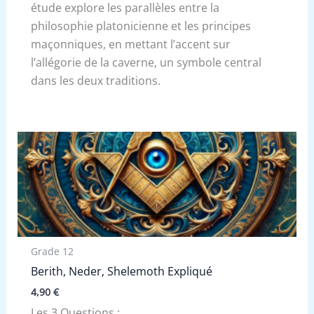
étude explore les parallèles entre la
philosophie platonicienne et les principes
maçonniques, en mettant l’accent sur
l’allégorie de la caverne, un symbole central
dans les deux traditions.
Grade 12
Berith, Neder, Shelemoth Expliqué
4,90
€
Les 3 Questions :