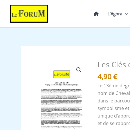
Aller
au
L’Agora
contenu
Les Clés
quantité
de
4,90
€
Les
Le 13ème degré
Clés
nom de Chevali
du
dans le parcou
13°
symbolisme et 
du
unique d’appr
REAA
et de se rappro