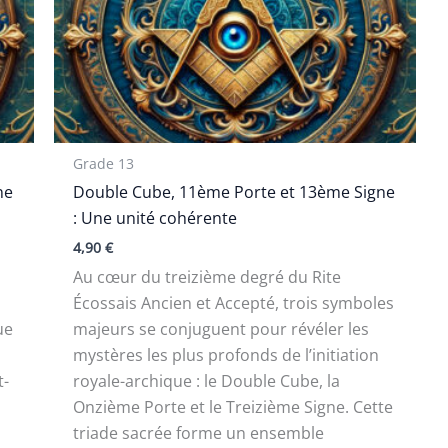
Grade 13
ne
Double Cube, 11ème Porte et 13ème Signe
: Une unité cohérente
4,90
€
Au cœur du treizième degré du Rite
Écossais Ancien et Accepté, trois symboles
ue
majeurs se conjuguent pour révéler les
mystères les plus profonds de l’initiation
t-
royale-archique : le Double Cube, la
Onzième Porte et le Treizième Signe. Cette
triade sacrée forme un ensemble