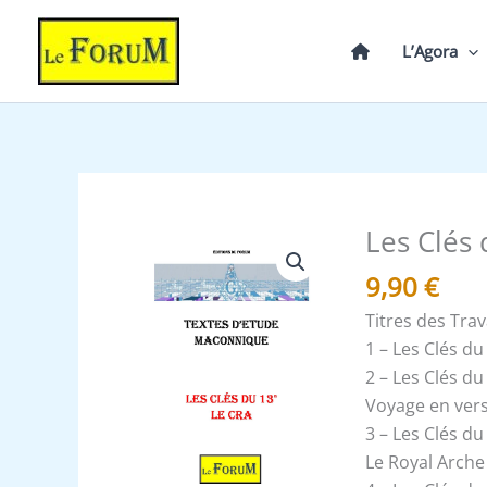
Aller
au
L’Agora
contenu
Les Clés 
quantité
de
9,90
€
Les
Titres des Tra
Clés
1 – Les Clés du
du
2 – Les Clés d
13°,
Voyage en vers
le
3 – Les Clés d
CRA
Le Royal Arche