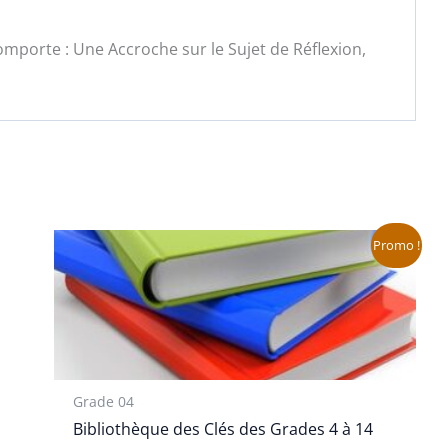
mporte : Une Accroche sur le Sujet de Réflexion,
Le
Le
Promo !
prix
prix
initial
actuel
était :
est :
108,90 €.
54,45 €.
Grade 04
Bibliothèque des Clés des Grades 4 à 14