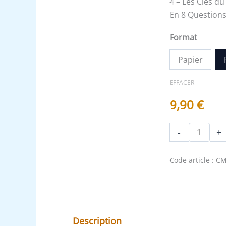
4 – Les Clés du
En 8 Questions
Format
Papier
EFFACER
9,90
€
-
+
Code article :
CM
Description