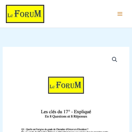
Les
Aller
clés
au
du
contenu
17°
-
Expliqué
quantité
de
Les
clés
du
17°
-
Expliqué