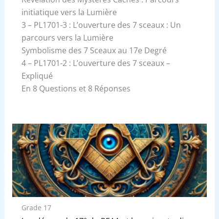
initiatique vers la Lumière
3 – PL1701-3 : L’ouverture des 7 sceaux : Un
parcours vers la Lumière
Symbolisme des 7 Sceaux au 17e Degré
4 – PL1701-2 : L’ouverture des 7 sceaux –
Expliqué
En 8 Questions et 8 Réponses
Grade 17