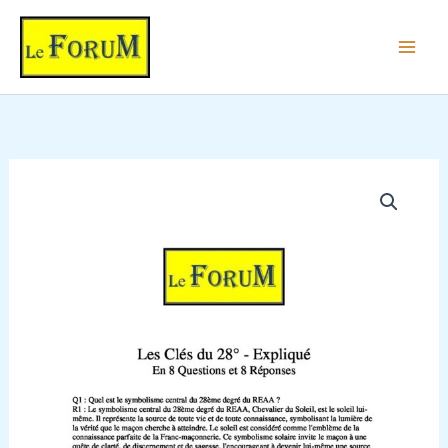
Les
Aller
Clés
au
du
contenu
28°
-
Expliqué
quantité
de
Les
Clés
du
28°
-
Expliqué