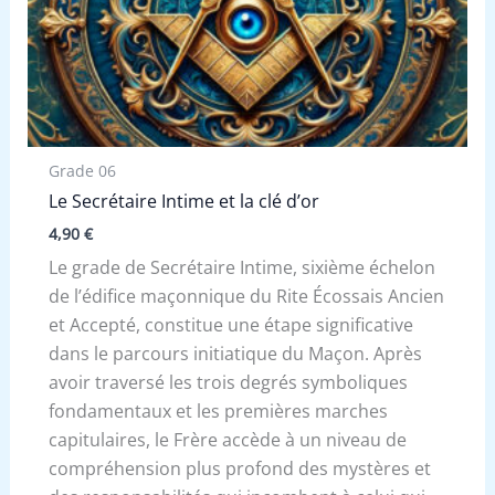
Grade 06
Le Secrétaire Intime et la clé d’or
4,90
€
Le grade de Secrétaire Intime, sixième échelon
de l’édifice maçonnique du Rite Écossais Ancien
et Accepté, constitue une étape significative
dans le parcours initiatique du Maçon. Après
avoir traversé les trois degrés symboliques
fondamentaux et les premières marches
capitulaires, le Frère accède à un niveau de
compréhension plus profond des mystères et