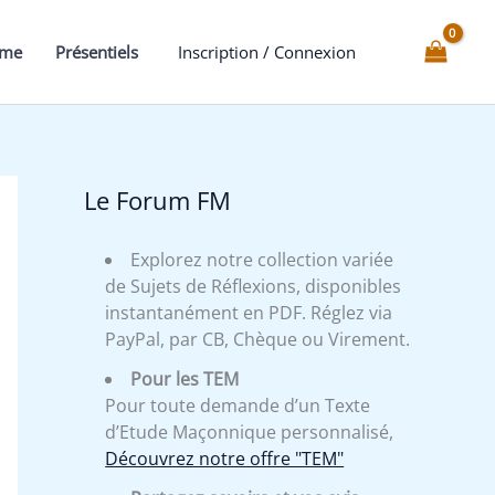
clés
du
mme
Présentiels
Inscription / Connexion
RER
-
Ordre
intérieur
:
Le Forum FM
Ecuyer
Novice,
Explorez notre collection variée
l'Epée
de Sujets de Réflexions, disponibles
et
instantanément en PDF. Réglez via
le
PayPal, par CB, Chèque ou Virement.
bouclier
Pour les TEM
Pour toute demande d’un Texte
d’Etude Maçonnique personnalisé,
Découvrez notre offre "TEM"