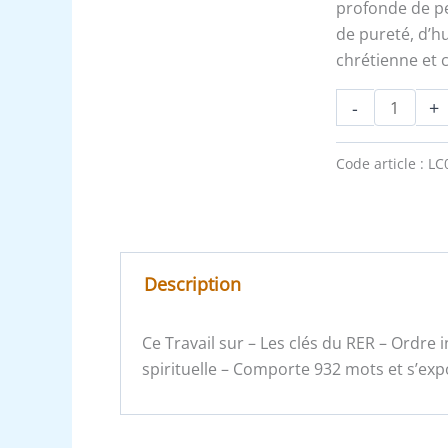
:
profonde de pe
Ecuyer
de pureté, d’hu
Novice,
chrétienne et 
l'Epée
-
+
et
le
bouclier
Code article :
LC
Description
Ce Travail sur – Les clés du RER – Ordre in
spirituelle – Comporte 932 mots et s’exp