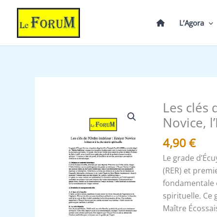
Aller
au
L’Agora
contenu
Les clés 
quantité
de
Novice, l
Les
4,90
€
clés
du
Le grade d’Écu
RER
(RER) et premi
-
fondamentale e
Ordre
spirituelle. Ce
intérieur
Maître Écossai