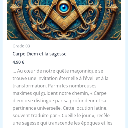
Grade 03
Carpe Diem et la sagesse
4,90
€
… Au cœur de notre quête maçonnique se
trouve une invitation éternelle à l’éveil et à la
transformation. Parmi les nombreuses
maximes qui guident notre chemin, « Carpe
diem » se distingue par sa profondeur et sa
pertinence universelle. Cette locution latine,
souvent traduite par « Cueille le jour », recèle
une sagesse qui transcende les époques et les