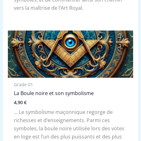
vers la maîtrise de l’Art Royal.
Grade 01
La Boule noire et son symbolisme
4,90
€
… Le symbolisme maçonnique regorge de
richesses et d’enseignements. Parmi ces
symboles, la boule noire utilisée lors des votes
en loge est l’un des plus puissants et des plus