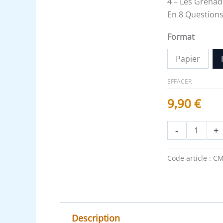
4 – Les Grenad
En 8 Questions
Format
Papier
EFFACER
9,90
€
-
+
Code article :
CM
Description