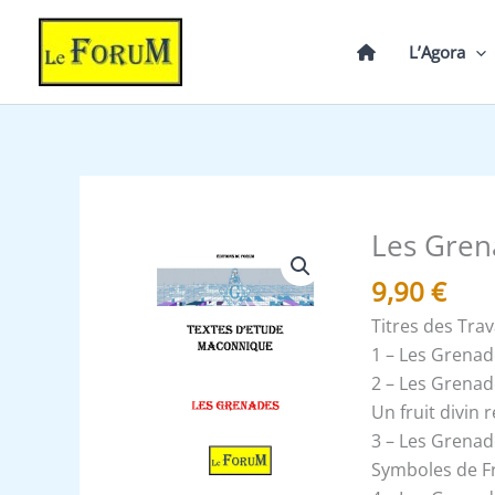
Aller
au
L’Agora
contenu
Les Gren
quantité
de
9,90
€
Les
Titres des Tra
Grenades
1 – Les Grenad
2 – Les Grenad
Un fruit divin 
3 – Les Grenad
Symboles de Fr