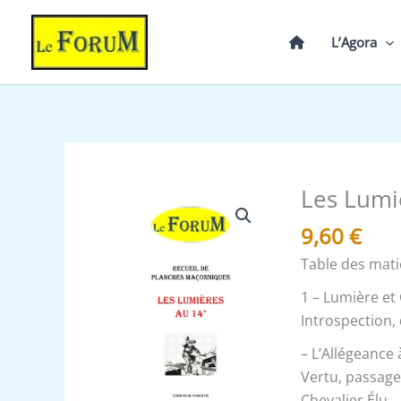
Aller
au
L’Agora
contenu
Les Lumi
quantité
de
9,60
€
Les
Table des mati
Lumières
au
1 – Lumière et
14°
Introspection,
-
– L’Allégeance 
Recueil
Vertu, passage
Chevalier Élu