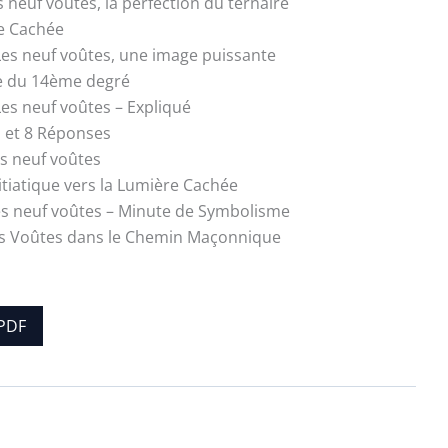
s neuf voûtes, la perfection du ternaire
e Cachée
 Les neuf voûtes, une image puissante
e du 14ème degré
Les neuf voûtes – Expliqué
 et 8 Réponses
es neuf voûtes
itiatique vers la Lumière Cachée
es neuf voûtes – Minute de Symbolisme
es Voûtes dans le Chemin Maçonnique
PDF