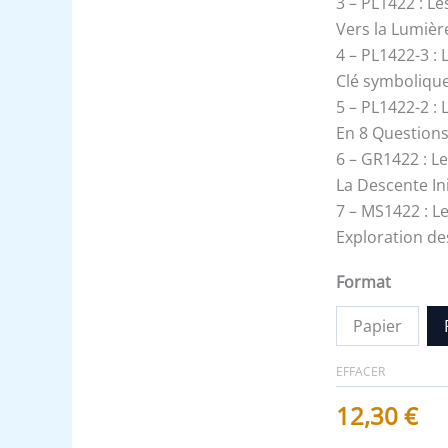
3 – PL1422 : Le
Vers la Lumièr
4 – PL1422-3 :
Clé symboliqu
5 – PL1422-2 : 
En 8 Questions
6 – GR1422 : L
La Descente In
7 – MS1422 : L
Exploration d
Format
Papier
EFFACER
12,30
€