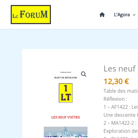
Aller
au
L’Agora
contenu
Les neuf
quantité
de
12,30
€
Les
Table des mat
neuf
Réflexion :
voûtes
1 – AF1422 : Le
-
Une descente I
Un
2 – MA1422-2 :
Le
Exploration d
Tout