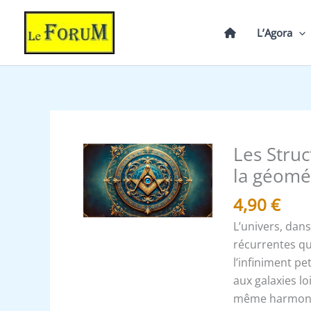
Aller
au
L’Agora
contenu
Les Struc
quantité
de
la géomé
Les
4,90
€
Structures
comparatives
L’univers, dans
de
récurrentes qu
l’univers
l’infiniment pe
et
aux galaxies lo
la
même harmonie 