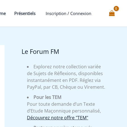
Structures
comparatives
mme
Présentiels
Inscription / Connexion
de
l’univers
et
la
géométrie
Le Forum FM
sacrée
Explorez notre collection variée
de Sujets de Réflexions, disponibles
instantanément en PDF. Réglez via
PayPal, par CB, Chèque ou Virement.
Pour les TEM
Pour toute demande d’un Texte
d’Etude Maçonnique personnalisé,
Découvrez notre offre "TEM"