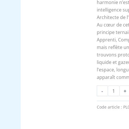
géométrie
harmonie n’est 
sacrée
intelligence s
Architecte de l
Au cœur de cet
principe ternai
Apprenti, Compa
mais reflète u
trouvons proton
liquide et gaze
l’espace, longu
apparaît comme 
-
+
Code article :
PL