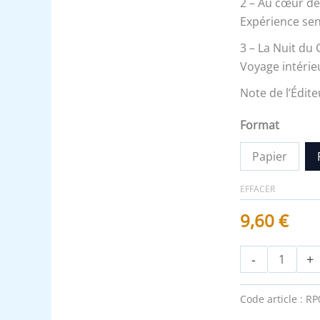
2 – Au cœur de 
Recueil
Expérience sen
3 – La Nuit du
Voyage intérieu
Note de l’Édite
Format
Papier
EFFACER
9,60
€
-
+
Code article :
RP