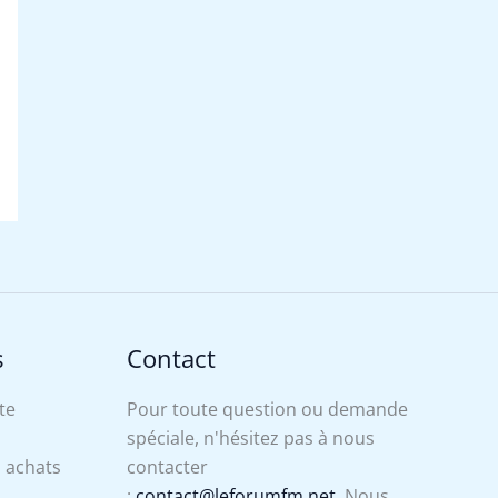
s
Contact
te
Pour toute question ou demande
spéciale, n'hésitez pas à nous
s achats
contacter
:
contact@leforumfm.net
. Nous