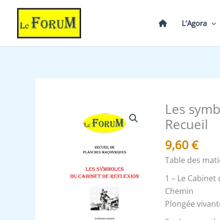
Aller
au
L’Agora
contenu
Les symb
quantité
de
Recueil
Les
9,60
€
symboles
du
Table des mati
Cabinet
1 – Le Cabinet
de
Chemin
REFLEXION
Plongée vivan
-