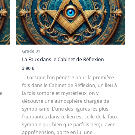
Grade 01
La Faux dans le Cabinet de Réflexion
3,90
€
… Lorsque l’on pénètre pour la première
fois dans le Cabinet de Réflexion, un lieu à
ne
la fois sombre et mystérieux, on y
découvre une atmosphère chargée de
symbolisme. L’une des figures les plus
frappantes dans ce lieu est celle de la faux,
symbole qui, bien que parfois perçu avec
appréhension, porte en lui une