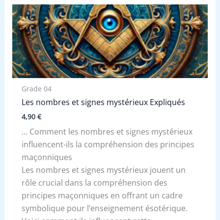
Grade 04
Les nombres et signes mystérieux Expliqués
4,90
€
… Comment les nombres et signes mystérieux
influencent-ils la compréhension des principes
maçonniques
Les nombres et signes mystérieux jouent un
rôle crucial dans la compréhension des
principes maçonniques en offrant un cadre
symbolique pour l’enseignement ésotérique.