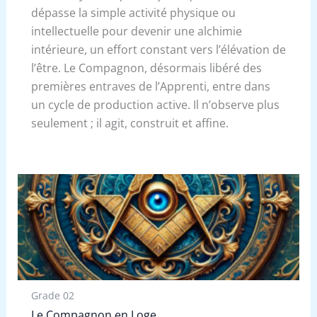
dépasse la simple activité physique ou
intellectuelle pour devenir une alchimie
intérieure, un effort constant vers l’élévation de
l’être. Le Compagnon, désormais libéré des
premières entraves de l’Apprenti, entre dans
un cycle de production active. Il n’observe plus
seulement ; il agit, construit et affine.
Grade 02
Le Compagnon en Loge