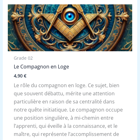
Grade 02
Le Compagnon en Loge
4,90
€
Le rôle du compagnon en loge. Ce sujet, bien
que souvent débattu, mérite une attention
particulière en raison de sa centralité dans
notre quête initiatique. Le compagnon occupe
une position singulière, à mi-chemin entre
l’apprenti, qui éveille à la connaissance, et le
maître, qui représente l’accomplissement de