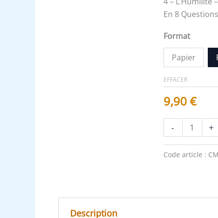
4 – L’Humilité 
En 8 Questions
Format
Papier
EFFACER
9,90
€
-
+
Code article :
CM
Description