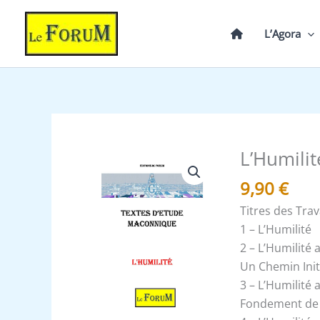
Aller
au
L’Agora
contenu
L’Humilit
quantité
de
9,90
€
L'Humilité,
Titres des Tra
un
1 – L’Humilité
état
2 – L’Humilité 
d'esprit
Un Chemin Ini
3 – L’Humilité
Fondement de 