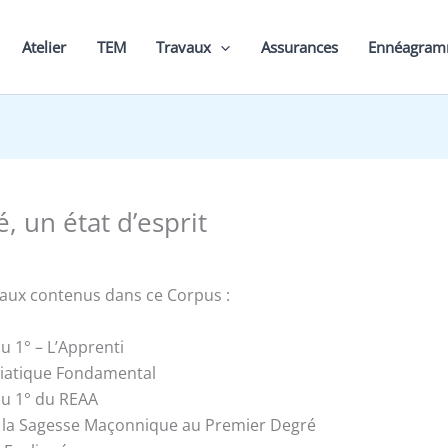
Atelier
TEM
Travaux
Assurances
Ennéagra
é, un état d’esprit
vaux contenus dans ce Corpus :
au 1° – L’Apprenti
tiatique Fondamental
 au 1° du REAA
la Sagesse Maçonnique au Premier Degré