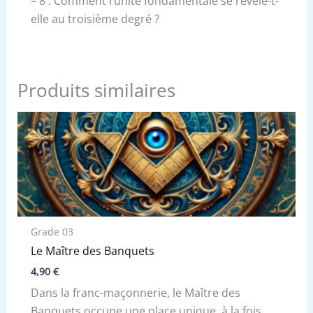
– 8 : Comment l’unité fondamentale se révèle-t-
elle au troisième degré ?
Produits similaires
Grade 03
Le Maître des Banquets
4,90
€
Dans la franc-maçonnerie, le Maître des
Banquets occupe une place unique, à la fois