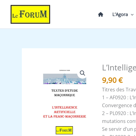
Aller
au
L’Agora
contenu
L’Intellig
quantité
de
9,90
€
L'Intelligence
Titres des Tra
Artificielle
1 – AF0920 : L’I
et
Convergence de
la
2 – PL0920 : L’I
FM
mutations con
-
Se servir d’un 
Corpus