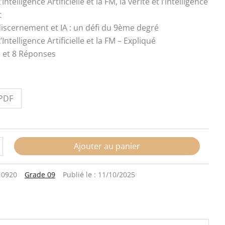
Intelligence Artificielle et la FM, la vérité et l’intelligence
t
scernement et IA : un défi du 9ème degré
’Intelligence Artificielle et la FM – Expliqué
 et 8 Réponses
PDF
Ajouter au panier
0920
Grade 09
Publié le :
11/10/2025