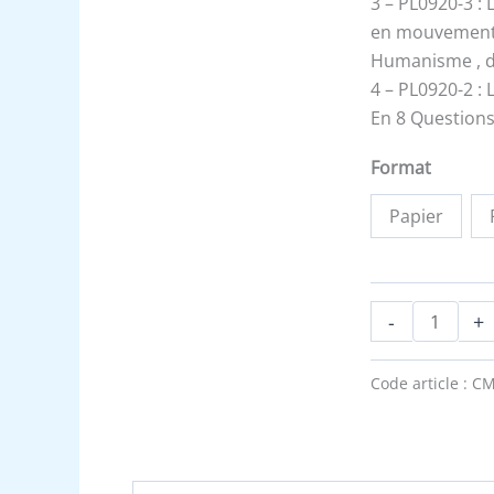
3 – PL0920-3 : L’
en mouvemen
Humanisme , di
4 – PL0920-2 : L
En 8 Questions
Format
Papier
-
+
Code article :
CM