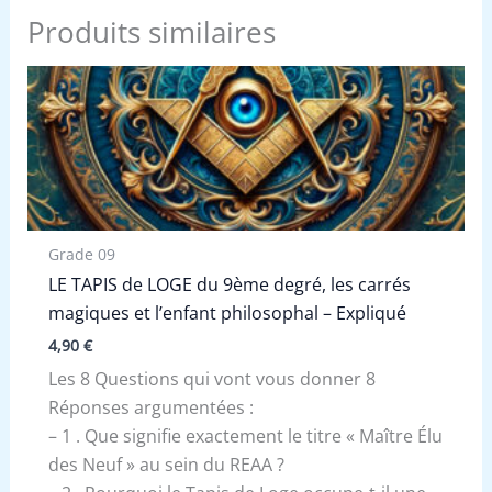
Produits similaires
Grade 09
LE TAPIS de LOGE du 9ème degré, les carrés
magiques et l’enfant philosophal – Expliqué
4,90
€
Les 8 Questions qui vont vous donner 8
Réponses argumentées :
– 1 . Que signifie exactement le titre « Maître Élu
des Neuf » au sein du REAA ?