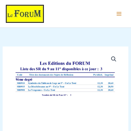
Aller
au
contenu
quantité
de
Liste
des
Sujets
de
Réflexion
du
9
au
11°