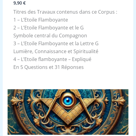
9,90
€
Titres des Travaux contenus dans ce Corpus :
1 – L’Etoile Flamboyante
2 – L’Etoile Flamboyante et le G
Symbole central du Compagnon
3 – L’Etoile Flamboyante et la Lettre G
Lumière, Connaissance et Spiritualité
4 – L’Etoile flamboyante – Expliqué
En 5 Questions et 31 Réponses