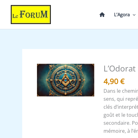
Aller
au
L’Agora
contenu
L’Odorat 
quantité
de
4,90
€
L’Odorat
Dans le chemin 
qui
sens, qui repr
relie
clés d’interpré
l’invisible
goût et le touc
au
secondaire. Po
tangible
mémoire, à l’é