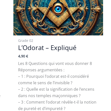
Grade 02
L’Odorat – Expliqué
4,90
€
Les 8 Questions qui vont vous donner 8
Réponses argumentées :
– 1 : Pourquoi l’odorat est-il considéré
comme le sens de l’invisible ?
– 2 : Quelle est la signification de l’encens
e
dans nos temples maçonniques ?
– 3 : Comment l’odorat révèle-t-il la notion
de pureté et d’impureté ?