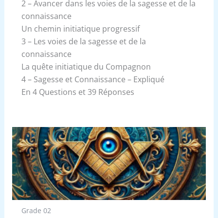
2 – Avancer dans les voies de la sagesse et de la
connaissance
Un chemin initiatique progressif
3 – Les voies de la sagesse et de la
connaissance
La quête initiatique du Compagnon
4 – Sagesse et Connaissance – Expliqué
En 4 Questions et 39 Réponses
Grade 02