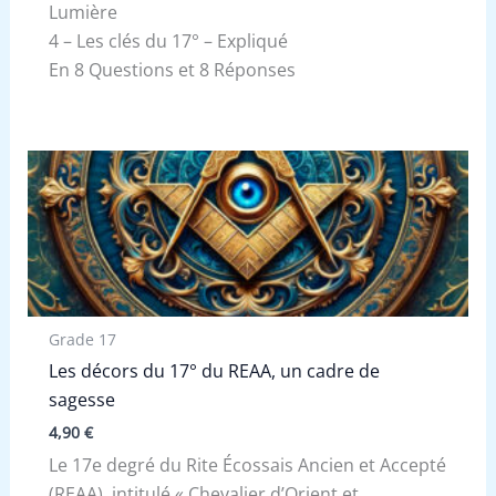
Lumière
4 – Les clés du 17° – Expliqué
En 8 Questions et 8 Réponses
Grade 17
Les décors du 17° du REAA, un cadre de
sagesse
4,90
€
Le 17e degré du Rite Écossais Ancien et Accepté
(REAA), intitulé « Chevalier d’Orient et