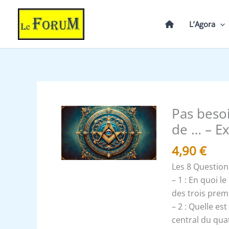
Aller
au
L’Agora
contenu
Pas beso
quantité
de
de … – E
Pas
4,90
€
besoin
d'espérer
Les 8 Question
pour
– 1 : En quoi 
entreprendre
des trois prem
et
– 2 : Quelle est
de
central du qua