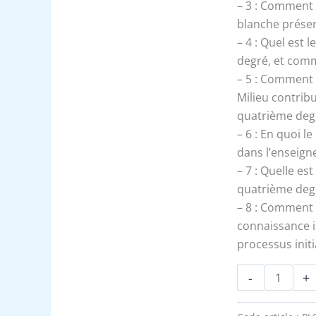
…
– 3 : Comment 
-
blanche prése
Expliqué
– 4 : Quel est 
degré, et comme
– 5 : Comment
Milieu contribu
quatrième deg
– 6 : En quoi l
dans l’enseig
– 7 : Quelle e
quatrième degr
– 8 : Comment l
connaissance i
processus initi
-
+