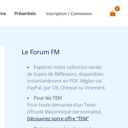
besoin
d'espérer
mme
Présentiels
Inscription / Connexion
pour
entreprendre
et
de
…
Le Forum FM
-
Expliqué
Explorez notre collection variée
de Sujets de Réflexions, disponibles
instantanément en PDF. Réglez via
PayPal, par CB, Chèque ou Virement.
Pour les TEM
Pour toute demande d’un Texte
d’Etude Maçonnique personnalisé,
Découvrez notre offre "TEM"