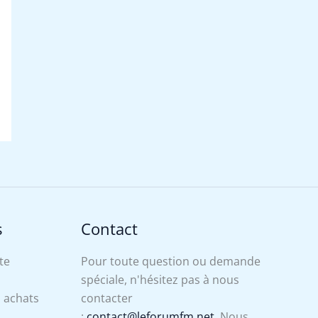
s
Contact
te
Pour toute question ou demande
spéciale, n'hésitez pas à nous
s achats
contacter
:
contact@leforumfm.net
. Nous