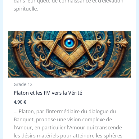
dans leur quête de connaissance et d’élévation
spirituelle.
Grade 12
Platon et les FM vers la Vérité
4,90
€
… Platon, par l’intermédiaire du dialogue du
Banquet, propose une vision complexe de
l’Amour, en particulier l’Amour qui transcende
les désirs matériels pour atteindre les sphères