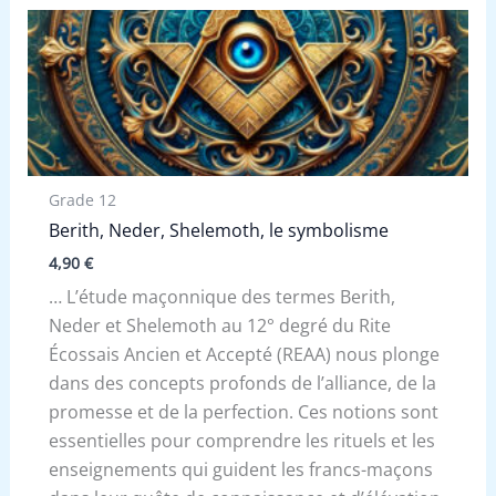
Grade 12
Berith, Neder, Shelemoth, le symbolisme
4,90
€
… L’étude maçonnique des termes Berith,
Neder et Shelemoth au 12° degré du Rite
Écossais Ancien et Accepté (REAA) nous plonge
dans des concepts profonds de l’alliance, de la
promesse et de la perfection. Ces notions sont
essentielles pour comprendre les rituels et les
enseignements qui guident les francs-maçons