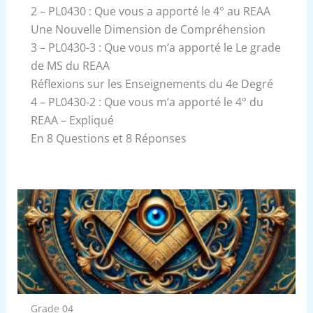
2 – PL0430 : Que vous a apporté le 4° au REAA
Une Nouvelle Dimension de Compréhension
3 – PL0430-3 : Que vous m’a apporté le Le grade
de MS du REAA
Réflexions sur les Enseignements du 4e Degré
4 – PL0430-2 : Que vous m’a apporté le 4° du
REAA – Expliqué
En 8 Questions et 8 Réponses
Grade 04