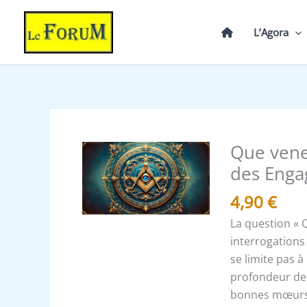
Aller
au
L’Agora
contenu
Que vene
quantité
de
des Enga
Que
4,90
€
venez-
vous
La question « 
faire
interrogations
en
se limite pas à
Loge
profondeur de 
:
bonnes mœurs à