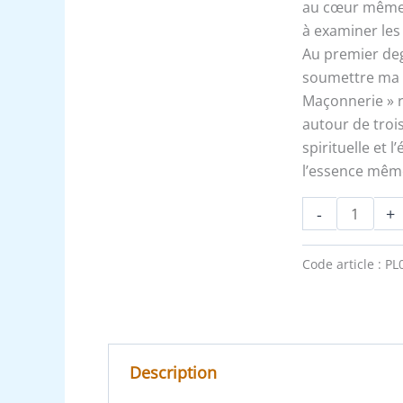
Prendre
au cœur même 
des
à examiner le
Engagements
Au premier deg
?
soumettre ma v
Maçonnerie » r
autour de trois
spirituelle et 
l’essence même
-
+
Code article :
PL
Description