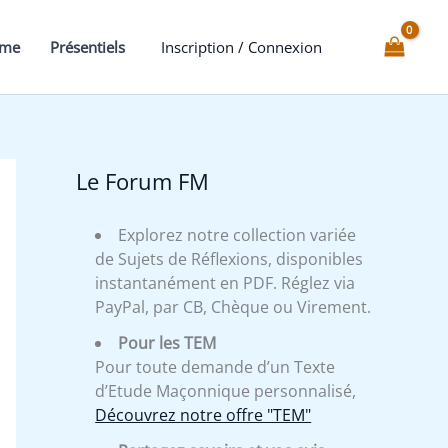
venez-
vous
mme
Présentiels
Inscription / Connexion
faire
en
Loge
:
Prendre
Le Forum FM
des
Engagements
Explorez notre collection variée
?
de Sujets de Réflexions, disponibles
instantanément en PDF. Réglez via
PayPal, par CB, Chèque ou Virement.
Pour les TEM
Pour toute demande d’un Texte
d’Etude Maçonnique personnalisé,
Découvrez notre offre "TEM"