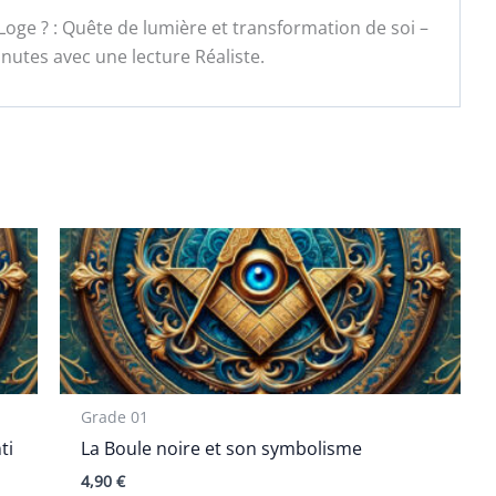
Loge ? : Quête de lumière et transformation de soi –
utes avec une lecture Réaliste.
Grade 01
ti
La Boule noire et son symbolisme
4,90
€