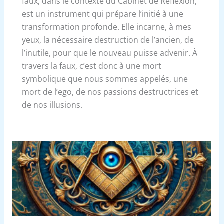
faux, dans le contexte du Cabinet de Réflexion,
est un instrument qui prépare l’initié à une
transformation profonde. Elle incarne, à mes
yeux, la nécessaire destruction de l’ancien, de
l’inutile, pour que le nouveau puisse advenir. À
travers la faux, c’est donc à une mort
symbolique que nous sommes appelés, une
mort de l’ego, de nos passions destructrices et
de nos illusions.