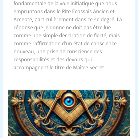
fondamentale de la voie initiatique que nous
empruntons dans le Rite Écossais Ancien et
Accepté, particulièrement dans ce 4e degré. La
réponse que je donne ne doit pas être lue
comme une simple déclaration de fierté, mais
comme l’affirmation d’un état de conscience
nouveau, une prise de conscience des
responsabilités et des devoirs qui
accompagnent le titre de Maître Secret.