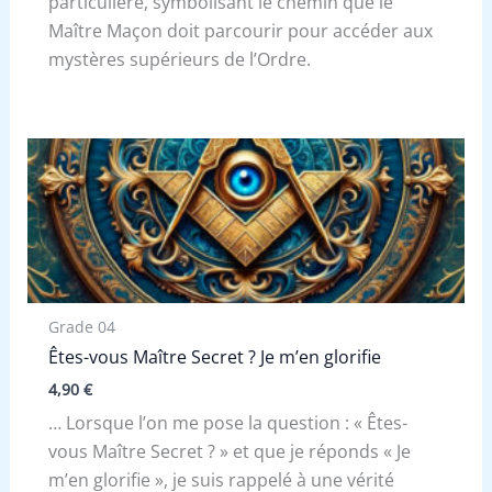
particulière, symbolisant le chemin que le
Maître Maçon doit parcourir pour accéder aux
mystères supérieurs de l’Ordre.
Grade 04
Êtes-vous Maître Secret ? Je m’en glorifie
4,90
€
… Lorsque l’on me pose la question : « Êtes-
vous Maître Secret ? » et que je réponds « Je
m’en glorifie », je suis rappelé à une vérité