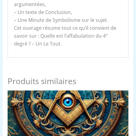
argumentées,
– Un texte de Conclusion,
– Une Minute de Symbolisme sur le sujet.
Cet ouvrage résume tout ce qu’il convient de
savoir sur : Quelle est l’affabulation du 4°
degré ? – Un Le Tout.
Produits similaires