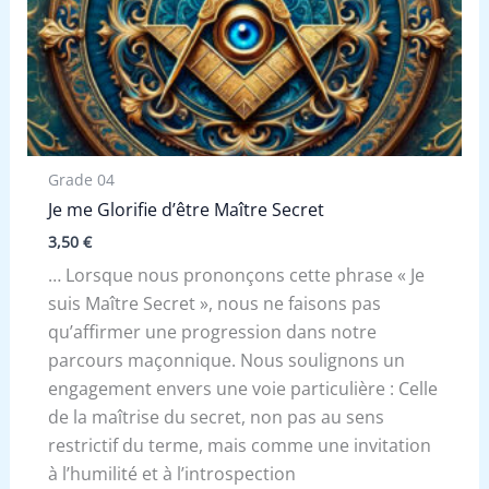
Grade 04
Je me Glorifie d’être Maître Secret
3,50
€
… Lorsque nous prononçons cette phrase « Je
suis Maître Secret », nous ne faisons pas
qu’affirmer une progression dans notre
parcours maçonnique. Nous soulignons un
engagement envers une voie particulière : Celle
de la maîtrise du secret, non pas au sens
restrictif du terme, mais comme une invitation
à l’humilité et à l’introspection