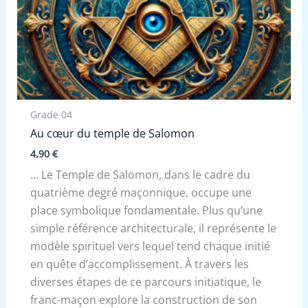
Grade 04
Au cœur du temple de Salomon
4,90
€
… Le Temple de Salomon, dans le cadre du
quatrième degré maçonnique, occupe une
place symbolique fondamentale. Plus qu’une
simple référence architecturale, il représente le
modèle spirituel vers lequel tend chaque initié
en quête d’accomplissement.
À travers les
diverses étapes de ce parcours initiatique, le
franc-maçon explore la construction de son