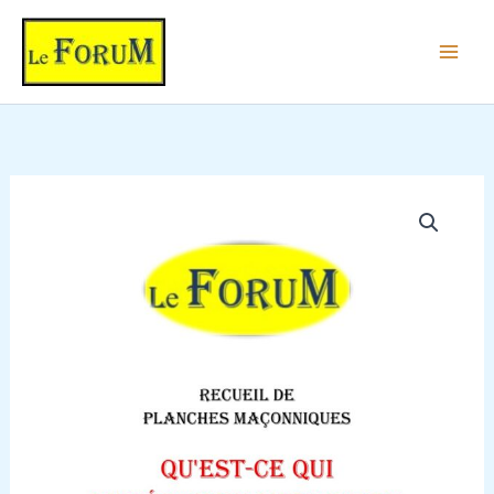
Aller
au
contenu
quantité
de
Qu'est-
ce
qui
différencie
l'esprit
de
la
matière
?