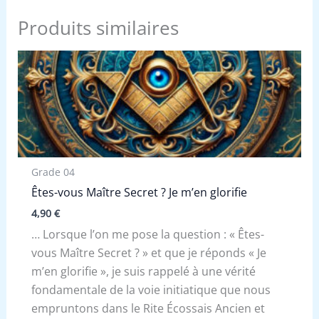
Produits similaires
Grade 04
Êtes-vous Maître Secret ? Je m’en glorifie
4,90
€
… Lorsque l’on me pose la question : « Êtes-
vous Maître Secret ? » et que je réponds « Je
m’en glorifie », je suis rappelé à une vérité
fondamentale de la voie initiatique que nous
empruntons dans le Rite Écossais Ancien et