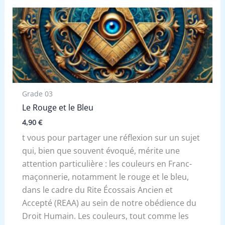
Grade 03
Le Rouge et le Bleu
4,90
€
t vous pour partager une réflexion sur un sujet
qui, bien que souvent évoqué, mérite une
attention particulière : les couleurs en Franc-
maçonnerie, notamment le rouge et le bleu,
dans le cadre du Rite Écossais Ancien et
Accepté (REAA) au sein de notre obédience du
Droit Humain. Les couleurs, tout comme les