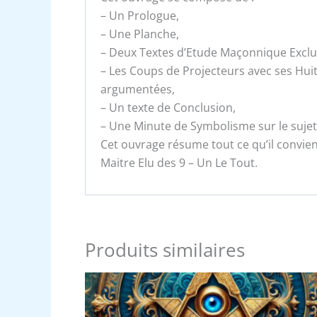
– Un Prologue,
– Une Planche,
– Deux Textes d’Etude Maçonnique Exclusi
– Les Coups de Projecteurs avec ses Hui
argumentées,
– Un texte de Conclusion,
– Une Minute de Symbolisme sur le sujet
Cet ouvrage résume tout ce qu’il convien
Maitre Elu des 9 – Un Le Tout.
Produits similaires