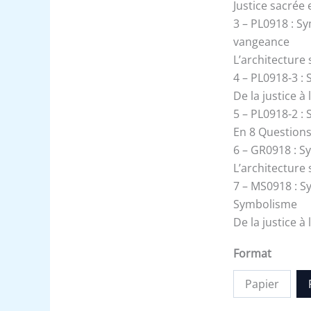
-
Justice sacrée 
Un
3 – PL0918 : S
Le
vangeance
Tout
L’architecture
4 – PL0918-3 :
De la justice à
5 – PL0918-2 :
En 8 Questions
6 – GR0918 : S
L’architecture
7 – MS0918 : S
Symbolisme
De la justice à
Format
Papier