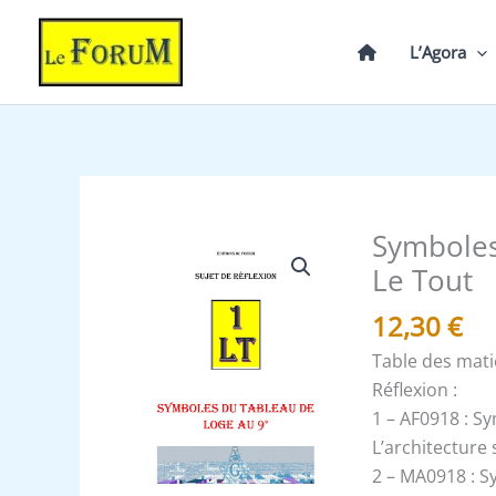
Aller
au
L’Agora
contenu
Symboles
quantité
de
Le Tout
Symboles
12,30
€
du
Tableau
Table des mat
de
Réflexion :
Loge
1 – AF0918 : S
au
L’architecture
9°
2 – MA0918 : S