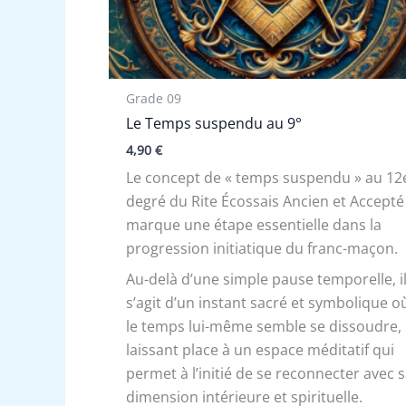
Grade 09
Le Temps suspendu au 9°
4,90
€
Le concept de « temps suspendu » au 12
degré du Rite Écossais Ancien et Accepté
marque une étape essentielle dans la
progression initiatique du franc-maçon.
Au-delà d’une simple pause temporelle, i
s’agit d’un instant sacré et symbolique o
le temps lui-même semble se dissoudre,
laissant place à un espace méditatif qui
permet à l’initié de se reconnecter avec 
dimension intérieure et spirituelle.