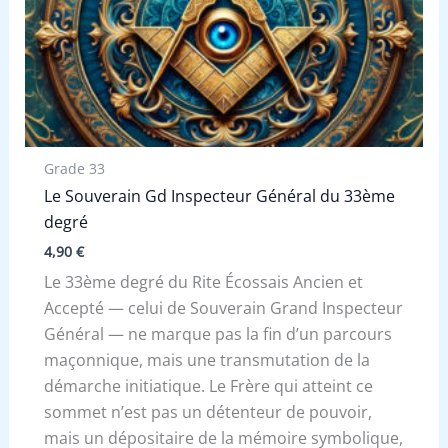
Grade 33
Le Souverain Gd Inspecteur Général du 33ème
degré
4,90
€
Le 33ème degré du Rite Écossais Ancien et
Accepté — celui de Souverain Grand Inspecteur
Général — ne marque pas la fin d’un parcours
maçonnique, mais une transmutation de la
démarche initiatique. Le Frère qui atteint ce
sommet n’est pas un détenteur de pouvoir,
mais un dépositaire de la mémoire symbolique,