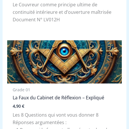
Le Couvreur comme principe ultime de
continuité intérieure et d’ouverture maîtrisée
Document N° LV012H
Grade 01
La Faux du Cabinet de Réflexion – Expliqué
4,90
€
Les 8 Questions qui vont vous donner 8
Réponses argumentées :