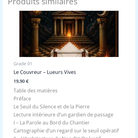
Produits similaires
Grade 01
Le Couvreur – Lueurs Vives
19,90
€
Table des matières
Préface
Le Seuil du Silence et de la Pierre
Lecture intérieure d’un gardien de passage
I – La Parole au Bord du Chantier
Cartographie d’un regard sur le seuil opératif