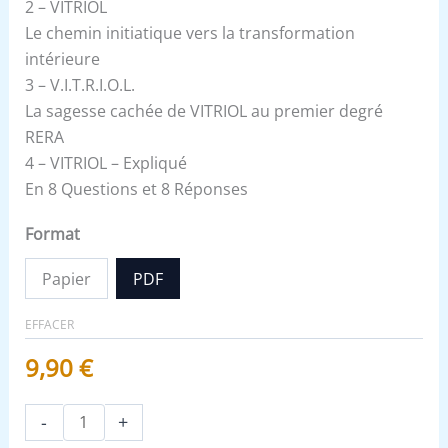
2 – VITRIOL
Le chemin initiatique vers la transformation
intérieure
3 – V.I.T.R.I.O.L.
La sagesse cachée de VITRIOL au premier degré
RERA
4 – VITRIOL – Expliqué
En 8 Questions et 8 Réponses
Format
Papier
PDF
EFFACER
9,90
€
-
+