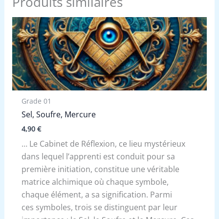
Produits similaires
Grade 01
Sel, Soufre, Mercure
4,90
€
… Le Cabinet de Réflexion, ce lieu mystérieux
dans lequel l’apprenti est conduit pour sa
première initiation, constitue une véritable
matrice alchimique où chaque symbole,
chaque élément, a sa signification. Parmi
ces symboles, trois se distinguent par leur