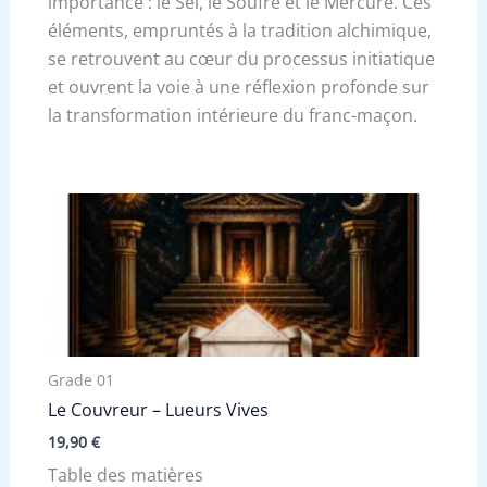
importance : le Sel, le Soufre et le Mercure. Ces
éléments, empruntés à la tradition alchimique,
se retrouvent au cœur du processus initiatique
et ouvrent la voie à une réflexion profonde sur
la transformation intérieure du franc-maçon.
Grade 01
Le Couvreur – Lueurs Vives
19,90
€
Table des matières