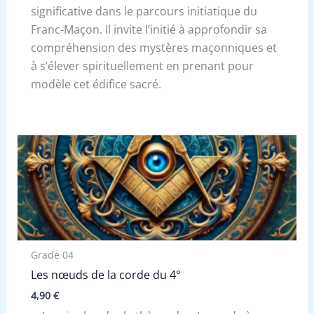
significative dans le parcours initiatique du
Franc-Maçon. Il invite l’initié à approfondir sa
compréhension des mystères maçonniques et
à s’élever spirituellement en prenant pour
modèle cet édifice sacré.
Grade 04
Les nœuds de la corde du 4°
4,90
€