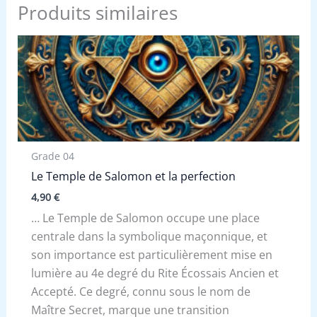
Produits similaires
Grade 04
Le Temple de Salomon et la perfection
4,90
€
… Le Temple de Salomon occupe une place
centrale dans la symbolique maçonnique, et
son importance est particulièrement mise en
lumière au 4e degré du Rite Écossais Ancien et
Accepté. Ce degré, connu sous le nom de
Maître Secret, marque une transition