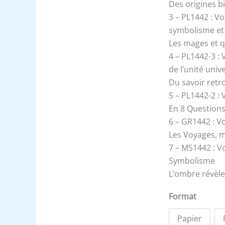
-
Des origines b
Un
3 – PL1442 : V
Le
symbolisme et s
Tout
Les mages et q
4 – PL1442-3 :
de l’unité univ
Du savoir retr
5 – PL1442-2 :
En 8 Questions
6 – GR1442 : V
Les Voyages, m
7 – MS1442 : V
Symbolisme
L’ombre révèle
Format
Papier