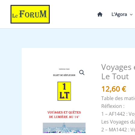
Aller
au
L’Agora
contenu
Voyages 
quantité
de
Le Tout
Voyages
12,60
€
et
Quêtes
Table des mat
de
Réflexion :
Lumière
1 – AF1442 : V
au
Les Voyages da
14°
2 – MA1442 : V