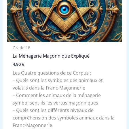
Grade 18
La Ménagerie Maçonnique Expliqué
4,90
€
Les Quatre questions de ce Corpus :
– Quels sont les symboles des animaux et
volatils dans la Franc-Maçonnerie
– Comment les animaux de la ménagerie
symbolisent-ils les vertus maçonniques
– Quels sont les différents niveaux de
compréhension des symboles animaux dans la
Franc-Maçonnerie