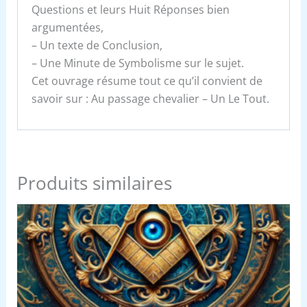
Questions et leurs Huit Réponses bien
argumentées,
– Un texte de Conclusion,
– Une Minute de Symbolisme sur le sujet.
Cet ouvrage résume tout ce qu’il convient de
savoir sur : Au passage chevalier – Un Le Tout.
Produits similaires