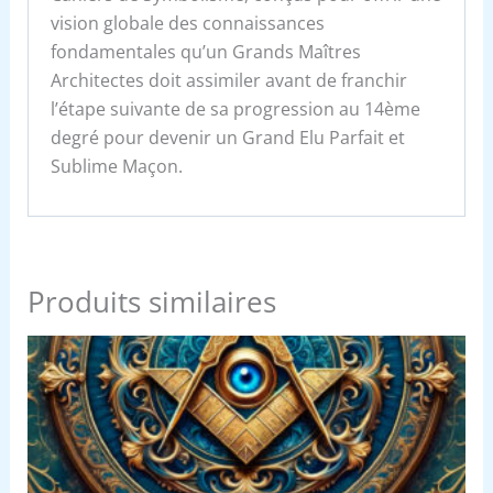
vision globale des connaissances
fondamentales qu’un Grands Maîtres
Architectes doit assimiler avant de franchir
l’étape suivante de sa progression au 14ème
degré pour devenir un Grand Elu Parfait et
Sublime Maçon.
Produits similaires